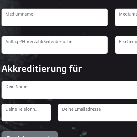
Mediumname
Mediuma
Auflage/Hörerzahl/Seitenbesucher
Erschein
Akkreditierung für
Dein Name
Deine Telefonnummer
Deine Emailadresse