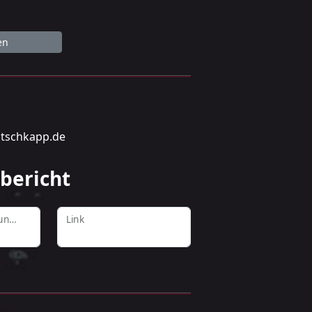
en
atschkapp.de
bericht
Erscheinungstermin
Link