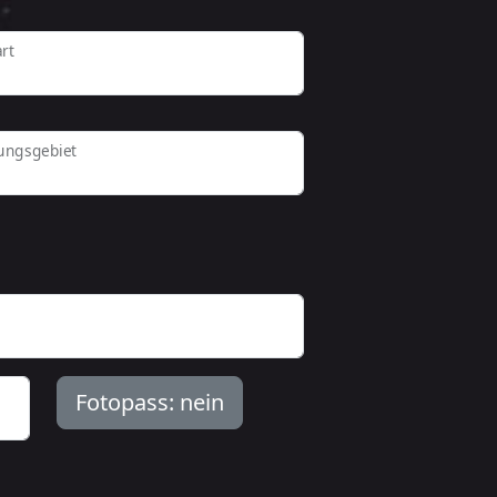
rt
ungsgebiet
Fotopass:
nein