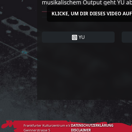
musikalischem Output geht YU ab
KLICKE, UM DIR DIESES VIDEO AU
YU
Frankfurter Kulturzentrum e.V.
DATENSCHUTZERKLÄRUNG
Gwinnerstrasse 5
DISCLAIMER