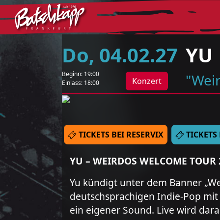
Do
,
04
.
02
.
27
YU
Beginn:
19:00
"Wei
Konzert
Einlass:
18:00
TICKETS BEI RESERVIX
TICKETS
YU – WEIRDOS WELCOME TOUR 
Yu kündigt unter dem Banner „Wei
deutschsprachigen Indie-Pop mit 
ein eigener Sound. Live wird dar