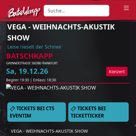
VEGA - WEIHNACHTS-AKUSTIK
SHOW
Leise rieselt der Schnee
BATSCHKAPP
GWINNERSTRASSE 5
60388
FRANKFURT
Sa
,
19
.
12
.
26
Konzert
Beginn:
19:30
|
Einlass:
18:30
TICKETS BEI CTS
TICKETS BEI
EVENTIM
TICKETTICKER
VEGA - WEIHNACHTS-AKUSTIK SHOW