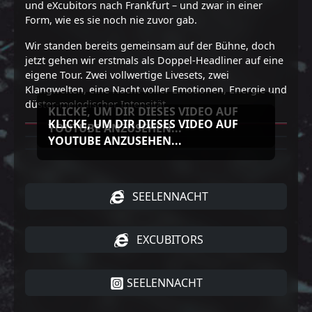
und eXcubitors nach Frankfurt – und zwar in einer
Form, wie es sie noch nie zuvor gab.
Wir standen bereits gemeinsam auf der Bühne, doch
jetzt gehen wir erstmals als Doppel-Headliner auf eine
eigene Tour. Zwei vollwertige Livesets, zwei
Klangwelten, eine Nacht voller Emotionen, Energie und
düster-melodischer Intensität.
KLICKE, UM DIR DIESES VIDEO AUF
KLICKE, UM DIR DIESES VIDEO AUF
YOUTUBE ANZUSEHEN...
YOUTUBE ANZUSEHEN...
SEELENNACHT
EXCUBITORS
SEELENNACHT