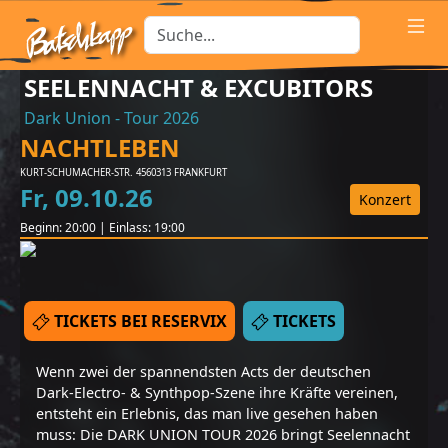
SEELENNACHT & EXCUBITORS
Dark Union - Tour 2026
NACHTLEBEN
KURT-SCHUMACHER-STR. 45
60313
FRANKFURT
Fr
,
09
.
10
.
26
Konzert
Beginn:
20:00
|
Einlass:
19:00
TICKETS BEI RESERVIX
TICKETS
Wenn zwei der spannendsten Acts der deutschen
Dark-Electro- & Synthpop-Szene ihre Kräfte vereinen,
entsteht ein Erlebnis, das man live gesehen haben
muss: Die DARK UNION TOUR 2026 bringt Seelennacht