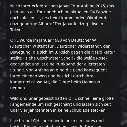
Nach ihrer erfolgreichen Japan Tour Anfang 2025, das
jetzt auch als Tourtagebuch im aktuellen OX Fanzine
nachzulesen ist, erscheint kommenden Oktober das
dazugehörige Album: "Der Japanfeldzug - live in
Tokyo".
OHL wurde im Januar 1980 von Deutscher W
(Deutscher W steht für „Deutscher Widerstand“, der
Bewegung, die sich im 3. Reich gegen die Nazidiktatur
stellte - siehe Geschwister Scholl / die weiße Rose)
gegründet und ist eine Punkband der allerersten
Stunde. Von Anfang an ging die Band konsequent
ihren eigenen Weg und besticht durch ihre
kompromisslose Art, die Dinge beim Namen zu
nennen.
Wild und unangepasst hatten OHL schnell eine große
Fangemeinde um sich gescharrt und lassen sich seit
über vier Jahrzehnten in keine Schublade stecken.
Live brennt OHL auch heute noch ein lautes und
hartes Feuerwerk ab, bei dem sie jede Form von