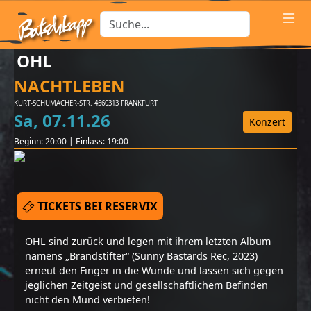
OHL
NACHTLEBEN
KURT-SCHUMACHER-STR. 45
60313
FRANKFURT
Sa
,
07
.
11
.
26
Konzert
Beginn:
20:00
|
Einlass:
19:00
TICKETS BEI RESERVIX
OHL sind zurück und legen mit ihrem letzten Album
namens „Brandstifter“ (Sunny Bastards Rec, 2023)
erneut den Finger in die Wunde und lassen sich gegen
jeglichen Zeitgeist und gesellschaftlichem Befinden
nicht den Mund verbieten!