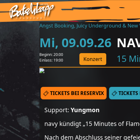
Angst Booking, Juicy Underground & New
Mi
,
09
.
09
.
26
NA
Beginn:
20:00
15 Mi
Konzert
Einlass:
19:00
TICKETS BEI RESERVIX
TICKETS
Support:
Yungmon
navy kündigt „15 Minutes of Flam
Nach dem Abschluss seiner gefeie