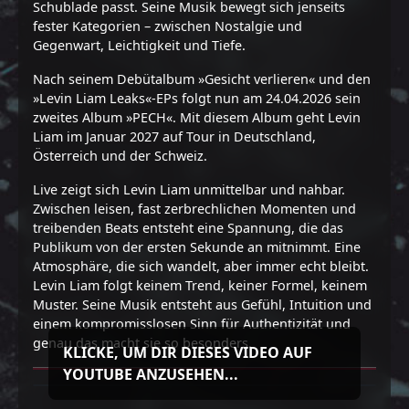
Schublade passt. Seine Musik bewegt sich jenseits
fester Kategorien – zwischen Nostalgie und
Gegenwart, Leichtigkeit und Tiefe.
Nach seinem Debütalbum »Gesicht verlieren« und den
»Levin Liam Leaks«-EPs folgt nun am 24.04.2026 sein
zweites Album »PECH«. Mit diesem Album geht Levin
Liam im Januar 2027 auf Tour in Deutschland,
Österreich und der Schweiz.
Live zeigt sich Levin Liam unmittelbar und nahbar.
Zwischen leisen, fast zerbrechlichen Momenten und
treibenden Beats entsteht eine Spannung, die das
Publikum von der ersten Sekunde an mitnimmt. Eine
Atmosphäre, die sich wandelt, aber immer echt bleibt.
Levin Liam folgt keinem Trend, keiner Formel, keinem
Muster. Seine Musik entsteht aus Gefühl, Intuition und
einem kompromisslosen Sinn für Authentizität und
genau das macht sie so besonders.
KLICKE, UM DIR DIESES VIDEO AUF
YOUTUBE ANZUSEHEN...