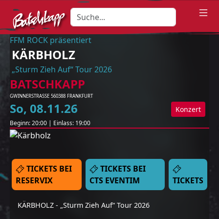
FFM ROCK präsentiert
KÄRBHOLZ
„Sturm Zieh Auf“ Tour 2026
BATSCHKAPP
GWINNERSTRASSE 5
60388
FRANKFURT
So
,
08
.
11
.
26
Konzert
Beginn:
20:00
|
Einlass:
19:00
TICKETS BEI
TICKETS BEI
RESERVIX
CTS EVENTIM
TICKETS
KÄRBHOLZ - „Sturm Zieh Auf“ Tour 2026