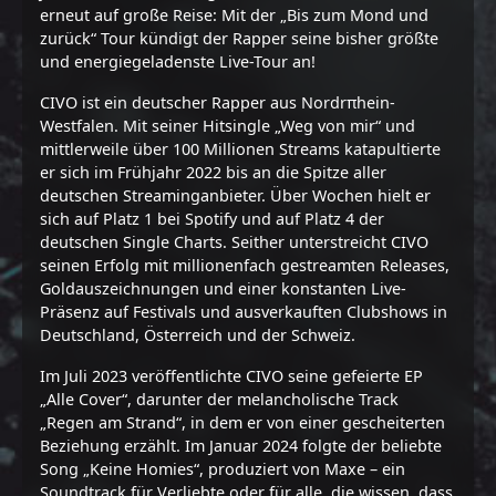
erneut auf große Reise: Mit der „Bis zum Mond und
zurück“ Tour kündigt der Rapper seine bisher größte
und energiegeladenste Live-Tour an!
CIVO ist ein deutscher Rapper aus Nordrπhein-
Westfalen. Mit seiner Hitsingle „Weg von mir“ und
mittlerweile über 100 Millionen Streams katapultierte
er sich im Frühjahr 2022 bis an die Spitze aller
deutschen Streaminganbieter. Über Wochen hielt er
sich auf Platz 1 bei Spotify und auf Platz 4 der
deutschen Single Charts. Seither unterstreicht CIVO
seinen Erfolg mit millionenfach gestreamten Releases,
Goldauszeichnungen und einer konstanten Live-
Präsenz auf Festivals und ausverkauften Clubshows in
Deutschland, Österreich und der Schweiz.
Im Juli 2023 veröffentlichte CIVO seine gefeierte EP
„Alle Cover“, darunter der melancholische Track
„Regen am Strand“, in dem er von einer gescheiterten
Beziehung erzählt. Im Januar 2024 folgte der beliebte
Song „Keine Homies“, produziert von Maxe – ein
Soundtrack für Verliebte oder für alle, die wissen, dass