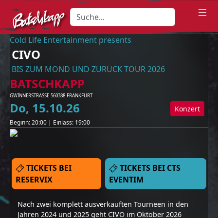
Cold Life Entertainment presents
CIVO
BIS ZUM MOND UND ZURÜCK TOUR 2026
BATSCHKAPP
GWINNERSTRASSE 5
60388
FRANKFURT
Do
,
15
.
10
.
26
Konzert
Beginn:
20:00
|
Einlass:
19:00
TICKETS BEI
TICKETS BEI CTS
RESERVIX
EVENTIM
Nach zwei komplett ausverkauften Tourneen in den
Jahren 2024 und 2025 geht CIVO im Oktober 2026